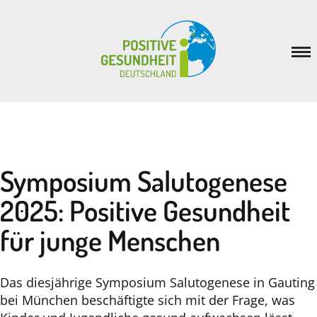
Positive Gesundheit
Inspiration
Veranstaltungen
Symposium Salutogenese
Netzwerk
2025: Positive Gesundheit
News
für junge Menschen
Verein
Das diesjährige Symposium Salutogenese in Gauting
bei München beschäftigte sich mit der Frage, was
Mitmachen