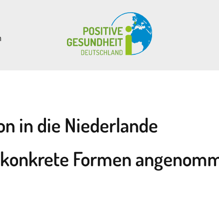
n
on in die Niederlande
ts konkrete Formen angenomm
e