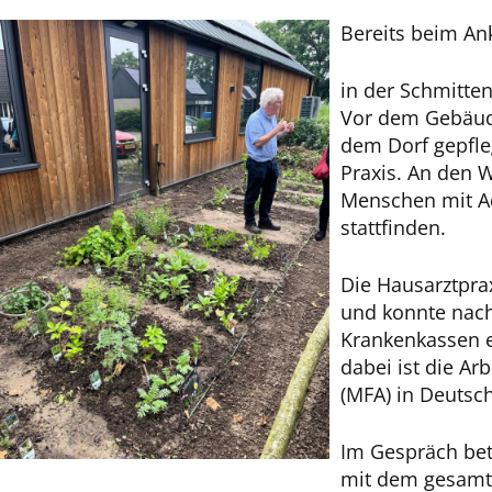
Bereits beim An
in der Schmitte
Vor dem Gebäude
dem Dorf gepfle
Praxis. An den 
Menschen mit Ad
stattfinden.
Die Hausarztpra
und konnte nach
Krankenkassen e
dabei ist die Ar
(MFA) in Deutsc
Im Gespräch bet
mit dem gesamte