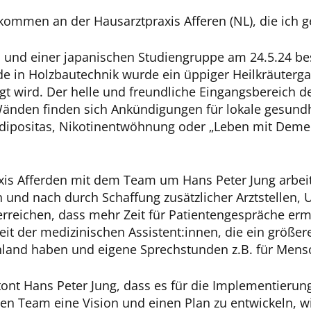
kommen an der Hausarztpraxis Afferen (NL), die ich
n und einer japanischen Studiengruppe am 24.5.24 bes
 in Holzbautechnik wurde ein üppiger Heilkräutergart
gt wird. Der helle und freundliche Eingangsbereich d
Wänden finden sich Ankündigungen für lokale gesundhe
ipositas, Nikotinentwöhnung oder „Leben mit Demenz
xis Afferden mit dem Team um Hans Peter Jung arbeit
 und nach durch Schaffung zusätzlicher Arztstellen,
rreichen, dass mehr Zeit für Patientengespräche ermö
beit der medizinischen Assistent:innen, die ein größe
hland haben und eigene Sprechstunden z.B. für Mens
ont Hans Peter Jung, dass es für die Implementierung
n Team eine Vision und einen Plan zu entwickeln, wi