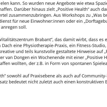
len kann. So wurden neue Angebote wie etwa Spazier
ffen. Darüber hinaus zielt „Positive Health“ auch da
tviertel zusammenzubringen. Aus Workshops zu „Was b
dienst für neue Einwohner:innen oder ein „Dorftageb
anregen soll.
Vitalitätszentrum Brabant“, das damit wirbt, dass es e
Dach eine Physiotherapie-Praxis, ein Fitness-Studio,
eative und teils kunstvolle gestaltete Hinweise auf „
er van Dongen ein Wochenende mit einer „Positive He
 schaffen wollten, der z.B. in Form von spontanen S
alth“ sowohl auf Praxisebene als auch auf Community-
atz bedeutet nicht zuletzt auch einen konstruktiven 